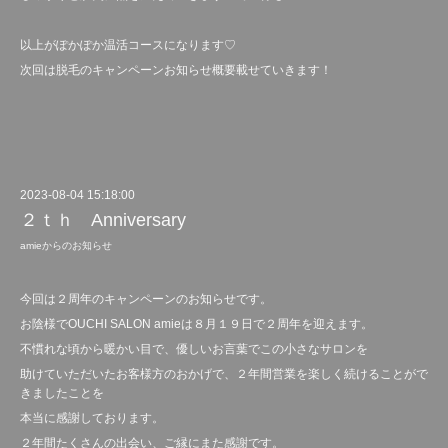
以上がぽかぽか温活コースになります♡
次回は脱毛のキャンペーンお知らせ概要載せていきます！
2023-08-04 15:18:00
２ｔｈ Anniversary
amieからのお知らせ
今回は２周年のキャンペーンのお知らせです。
お陰様でOUCHI SALON amieは８月１９日で２周年を迎えます。
不慣れな頃から暖かい目で、優しいお言葉でこの小さなサロンを
助けていただいたお客様方のおかげで、２年間営業を楽しく続けることがで
きましたことを
本当に感謝しております。
２年間たくさんの出会い、ご縁にまた感謝です。