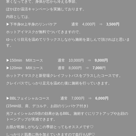
寒くなってきて、身体が芯から冷える季節、
ぽかぽか温活キャンペーンを実施しております。
内容としては、
▶下半身or上半身のリンパケア 通常 4,000円 ⇒
3,500円
ホットアイマスクが無料でついてきますので、
ゆっくり目元を温めてリラックスしながら施術を楽しんで頂ければと思いま
す。
▶150min MIXコース 通常 10,000円 ⇒
9,000円
▶120min MIXコース 通常 8,000円 ⇒
7,000
円
ホットアイマスクと新登場クレイフットバスをプラスしたコースです。
クレイバスでしっかり足元を温めた後に施術を行っていきます。
▶BBLフェイシャルコース 通常 7,000円 ⇒
6,000円
(15min頭、肩、デコルテ、お顔のリンパケア付き)
光フェイシャルの5倍の効果があるBBL。施術すぐにリフトアップやお顔の
トーンアップが実感できます。
お肌が乾燥しがちなこの季節とってもオススメです♡
しっかりと肌奥に熱を加えていきますので血行もUP♡