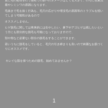
更に毛の処理を行う過程での肌へのダメージはとても大きく、のちに色素沈
着やシミシワの原因になります。
毛抜きで毛を抜く行為も、毛穴の広がりや埋没毛の原因等のトラブルを招い
てしまう可能性があるので
オススメしません。
ヒゲ脱毛に関しては将来的には生やしたい、鼻下やアゴヒゲは残したいとい
う方にも部分的な脱毛も可能になっておりますので、
頚や頬など必要ない部分の脱毛をすることができます。
若いうちに脱毛をしていると、毛穴の引き締まりも良いので綺麗なお肌づく
りにオススメです。
キレイな肌を保つための脱毛、始めてみませんか？
1