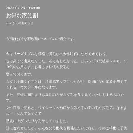
2023-07-26 10:49:00
お得な家族割
amieからのお知らせ
今回はお得な家族割についてのご紹介です。
今はリーズナブルな価格で脱毛が出来る時代になって来ており、
昔は高くて出来なかった、考えもしなかった、という３０代後半～４０、５
０代のお父さま、お母さま世代の脱毛も
増えております。
ムダ毛を無くすことは、清潔感アップにつながり、周囲に良い印象を与えて
くれる一つのツールになります。
また、意外に同性よりも異性の方がムダ毛を良く見ていたりもするもので
す。
女性目線で見ると、ワイシャツの袖口から除く手の甲の毛や指毛気になるよ
ねー！なんて女子会で
話題に上がったりなんかしていました。
話は逸れましたが、そんな父母世代も脱毛したいけれど、今のご時世は子供