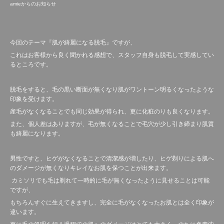
amieからのお知らせ
今回のテーマ『肌が綺麗になる脱毛』ですが、
これはお客様から良く聞かれる感想で、スタッフ自身も脱毛して実感してい
るところです。
脱毛をすると、毛の黒い断面が無くなり肌がワントーン明るくなったような
印象を受けます。
産毛がなくなることでも同じ効果が得られ、更に化粧のりも良くなります。
また、個人差はありますが、毛が無くなることで毛穴が少し引き締まり肌質
も綺麗になります。
男性ですと、ヒゲがなくなることで清潔感が増したり、ヒゲ剃りによる肌へ
のダメージが無くなりキレイなお肌を保つことが出来ます。
カミソリでも毛は剃れて一時的に毛が無くなったように見せることは可能
ですが、
もちろんすぐに生えてきますし、完全に毛がなくなったお肌とは全く印象が
違います。