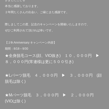
きましたことを
本当に感謝しております。
２年間たくさんの出会い、ご縁にまた感謝です。
際しましてこの度、記念のキャンペーンを開催いたしますので、
ぜひご利用されて頂ければ幸いです。
【２th Anniversary キャンペーン内容】
期間：8/18～9/30
★全身脱毛コース(顔、VIO抜き) １０，０００円 ▶
８，０００円(常連様は更に５００引き)
★Lパーツ脱毛 ４，０００円 ▶ ３，０００円 (顔
脱毛は除く)
★Mパーツ脱毛 ３，０００円 ▶ ２，０００円
(VIOは除く)