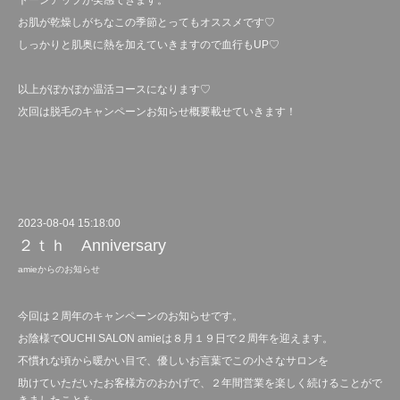
トーンアップが実感できます。
お肌が乾燥しがちなこの季節とってもオススメです♡
しっかりと肌奥に熱を加えていきますので血行もUP♡
以上がぽかぽか温活コースになります♡
次回は脱毛のキャンペーンお知らせ概要載せていきます！
2023-08-04 15:18:00
２ｔｈ Anniversary
amieからのお知らせ
今回は２周年のキャンペーンのお知らせです。
お陰様でOUCHI SALON amieは８月１９日で２周年を迎えます。
不慣れな頃から暖かい目で、優しいお言葉でこの小さなサロンを
助けていただいたお客様方のおかげで、２年間営業を楽しく続けることがで