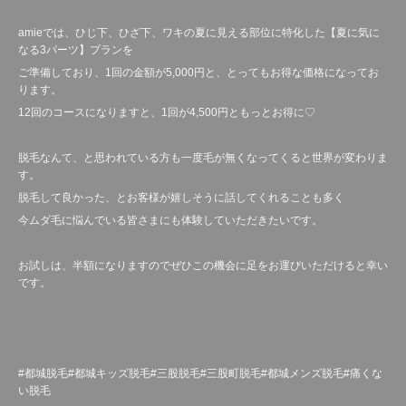
amieでは、ひじ下、ひざ下、ワキの夏に見える部位に特化した【夏に気に
なる3パーツ】プランを
ご準備しており、1回の金額が5,000円と、とってもお得な価格になってお
ります。
12回のコースになりますと、1回が4,500円ともっとお得に♡
脱毛なんて、と思われている方も一度毛が無くなってくると世界が変わりま
す。
脱毛して良かった、とお客様が嬉しそうに話してくれることも多く
今ムダ毛に悩んでいる皆さまにも体験していただきたいです。
お試しは、半額になりますのでぜひこの機会に足をお運びいただけると幸い
です。
#都城脱毛#都城キッズ脱毛#三股脱毛#三股町脱毛#都城メンズ脱毛#痛くな
い脱毛