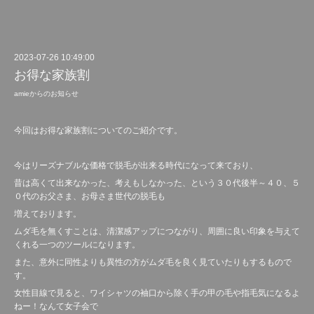
2023-07-26 10:49:00
お得な家族割
amieからのお知らせ
今回はお得な家族割についてのご紹介です。
今はリーズナブルな価格で脱毛が出来る時代になって来ており、
昔は高くて出来なかった、考えもしなかった、という３０代後半～４０、５
０代のお父さま、お母さま世代の脱毛も
増えております。
ムダ毛を無くすことは、清潔感アップにつながり、周囲に良い印象を与えて
くれる一つのツールになります。
また、意外に同性よりも異性の方がムダ毛を良く見ていたりもするもので
す。
女性目線で見ると、ワイシャツの袖口から除く手の甲の毛や指毛気になるよ
ねー！なんて女子会で