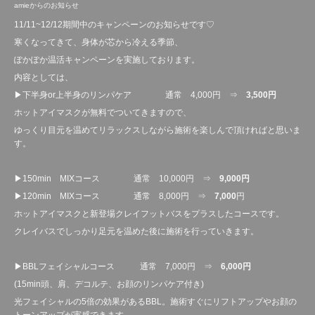
amieからのお知らせ
11/11~12/12期間中のキャンペーンのお知らせです♡
寒くなってきて、身体が芯から冷える季節、
ぽかぽか温活キャンペーンを実施しております。
内容としては、
▶下半身or上半身のリンパケア 通常 4,000円 ⇒
3,500円
ホットアイマスクが無料でついてきますので、
ゆっくり目元を温めてリラックスしながら施術を楽しんで頂ければと思いま
す。
▶150min MIXコース 通常 10,000円 ⇒
9,000円
▶120min MIXコース 通常 8,000円 ⇒
7,000
円
ホットアイマスクと新登場クレイフットバスをプラスしたコースです。
クレイバスでしっかり足元を温めた後に施術を行っていきます。
▶BBLフェイシャルコース 通常 7,000円 ⇒
6,000円
(15min頭、肩、デコルテ、お顔のリンパケア付き)
光フェイシャルの5倍の効果があるBBL。施術すぐにリフトアップやお顔の