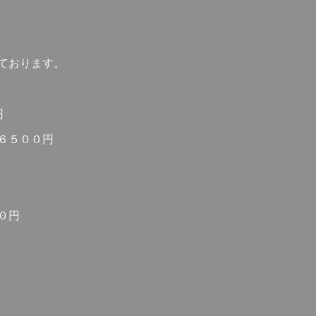
ております。
円
６５００円
０円