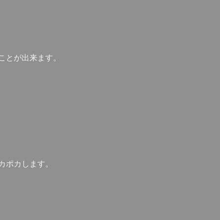
ことが出来ます。
カポカします。