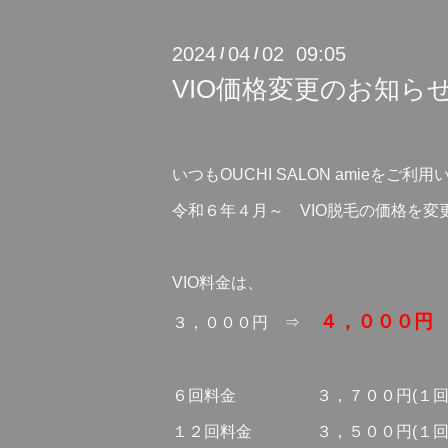
2024
04
02 09:05
/
/
VIO価格変更のお知ら
いつもOUCHI SALON amieを
令和６年４月～ VIO脱毛の価格を変
VIO料金は、
４，０００円
３，０００円 ⇒
６回料金 ３，７００円(１回あた
１２回料金 ３，５００円(１回あ