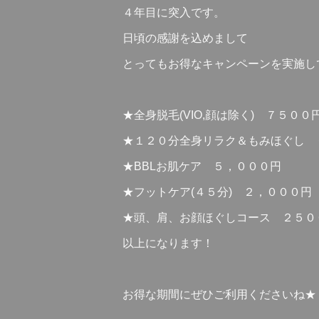
４年目に突入です。
日頃の感謝を込めまして
とってもお得なキャンペーンを実施し
★全身脱毛(VIO,顔は除く) ７５００
★１２０分全身リラク＆もみほぐし 
★BBLお肌ケア ５，０００円
★フットケア(４５分) ２，０００円
★頭、肩、お顔ほぐしコース ２５０
以上になります！
お得な期間にぜひご利用くださいね★