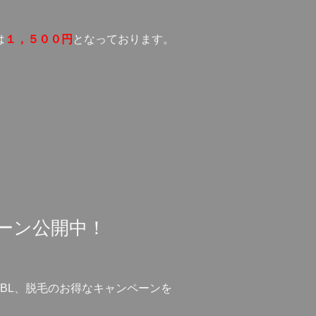
は
１，５００円
となっております。
ーン公開中！
アやBBL、脱毛のお得なキャンペーンを