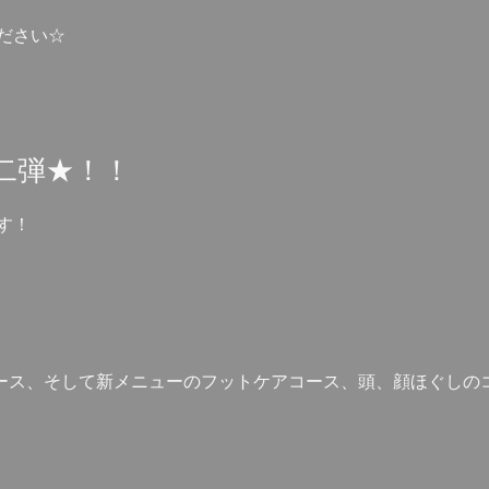
ださい☆
二弾★！！
す！
コース、そして新メニューのフットケアコース、頭、顔ほぐしの