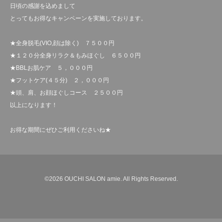
日頃の感謝を込めまして
とってもお得なキャンペーンを実施しております。
★全身脱毛(VIO,顔は除く) ７５００円
★１２０分全身リラク＆もみほぐし ６５００円
★BBLお肌ケア ５，０００円
★フットケア(４５分) ２，０００円
★頭、肩、お顔ほぐしコース ２５００円
以上になります！
お得な期間にぜひご利用くださいね★
©2026
OUCHI SALON amie
. All Rights Reserved.