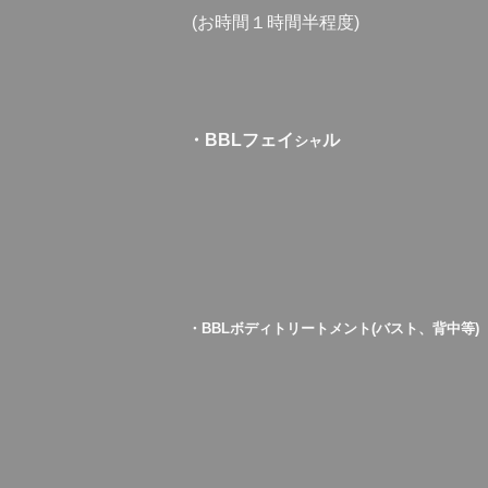
(お時間１時間半程度)
・BBLフェイ
ル
シャ
・BBLボディトリートメント(バスト、背中等)