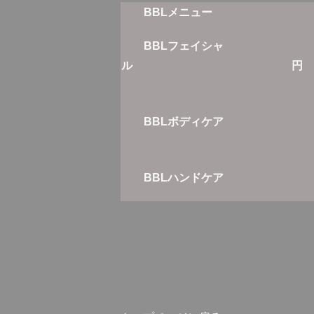
BBLメニュー
BBLフェイシャ
７
ル
BBLボディケア
７
BBLハンドケア
２
※回数券は