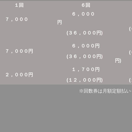
１回
６回
１
６，０００
５
，０００
円
円
(６
(３６，０００円)
５，
６，０００円
，０００円
(６
(３６，０００円)
円
１，７００円
１，
，０００円
(１２，０００円)
(１８
月額定額払いも可能で